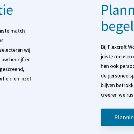
tie
Plann
begel
juiste match
ns
Bij Flexcraft 
selecteren wij
juiste mensen 
 uw bedrijf en
hen ook persoo
 gescreend,
de personeelsp
rheid en inzet
blijven betrok
creëren we rust
Plannin