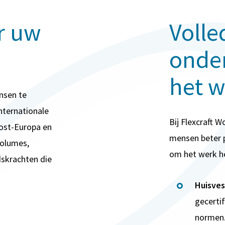
r uw
Volle
onder
het w
ensen te
internationale
Bij Flexcraft 
Oost-Europa en
mensen beter p
volumes,
om het werk h
dskrachten die
Huisves
gecerti
normen