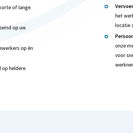
Vervoer
korte of lange
het wer
locatie z
stemd op uw
Persoon
onze me
ewerkers op én
voor sn
werkne
 op heldere