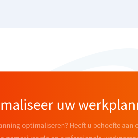
imaliseer uw werkplan
anning optimaliseren? Heeft u behoefte aan 