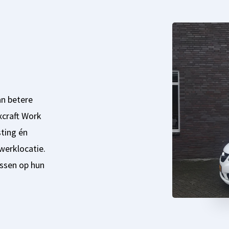
an betere
xcraft Work
sting én
werklocatie.
ssen op hun