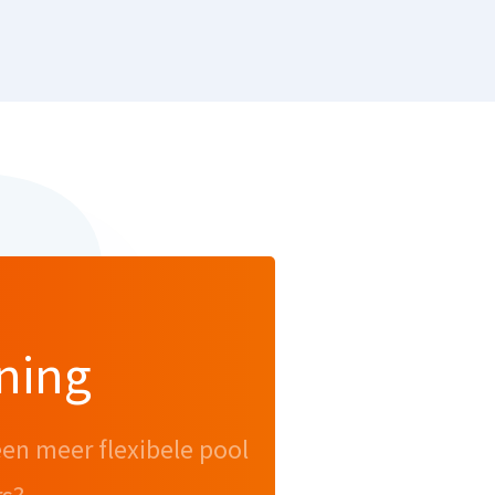
ning
een meer flexibele pool