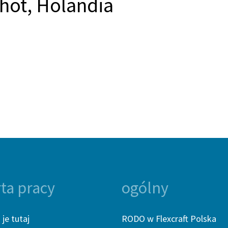
chot, Holandia
rta pracy
ogólny
je tutaj
RODO w Flexcraft Polska