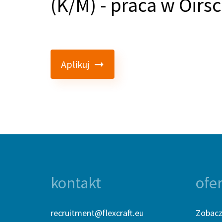
(K/M) - praca w Oirs
Aplikuj
kontakt
ofe
recruitment@flexcraft.eu
Zobacz 