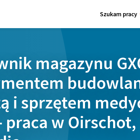
Szukam pracy
wnik magazynu GX
ymentem budowla
żą i sprzętem med
- praca w Oirschot,