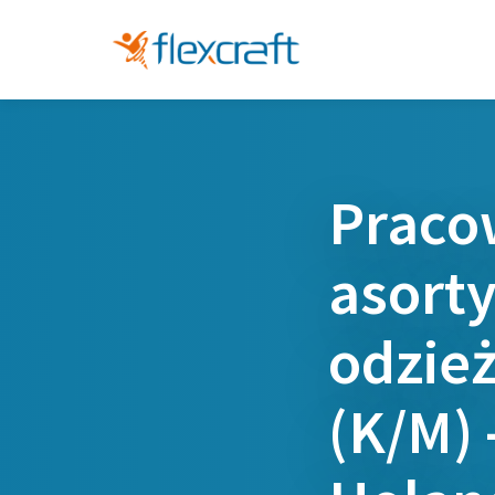
Praco
asort
odzie
(K/M) 