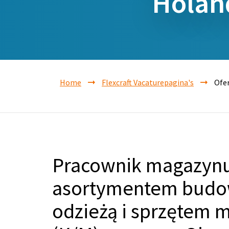
Holan
Home
Flexcraft Vacaturepagina's
Ofer
Pracownik magazynu
asortymentem budo
odzieżą i sprzętem