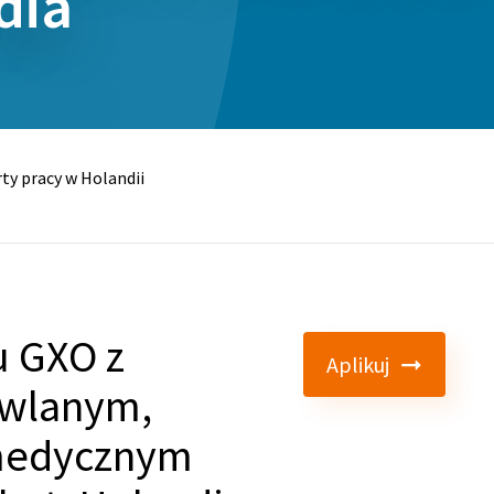
dia
ty pracy w Holandii
 GXO z
Aplikuj
wlanym,
 medycznym